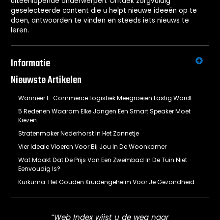
uiteenlopende onderwerpen. Ontdek zorgvuldig
geselecteerde content die u helpt nieuwe ideeën op te
doen, antwoorden te vinden en steeds iets nieuws te
leren.
Informatie
Nieuwste Artikelen
Wanneer E-Commerce Logistiek Meegroeien Lastig Wordt
5 Redenen Waarom Elke Jongen Een Smart Speaker Moet
Kiezen
Stratenmaker Nederhorst In Het Zonnetje
Vier Ideale Vloeren Voor Bij Jou In De Woonkamer
Wat Maakt Dat De Prijs Van Een Zwembad In De Tuin Niet
Eenvoudig Is?
Kurkuma: Het Gouden Kruidengeheim Voor Je Gezondheid
“Web Index wijst u de weg naar