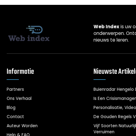
Web Index
is uw o
onderwerpen. Ontd
nieuws te leren.
Informatie
Nieuwste Artike
Partners
Buienradar Hengelo 
Ons Verhaal
Is Een Crisismanage
Blog
Personalisatie, Vide
Contact
De Gouden Regels Vo
Auteur Worden
Vijf Soorten Natuurl
Verruimen
Help & FAQ