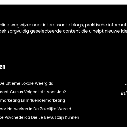
nline wegwijzer naar interessante blogs, praktische informa
ek zorgvuldig geselecteerde content die u helpt nieuwe id
len
De Ultieme Lokale Weergids
ment Cursus Volgen Iets Voor Jou?
in
omarketing En Influencermarketing
or Netwerken In De Zakelijke Wereld
ijke Psychedelica Die Je Bewustzijn Kunnen