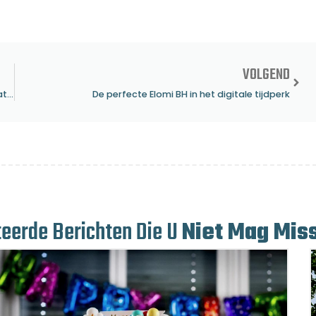
VOLGEND
5 Feiten om te Overwegen bij het Kiezen van Raamdecoratie voor je Slaapkamer
De perfecte Elomi BH in het digitale tijdperk
teerde Berichten Die U
Niet Mag Mis