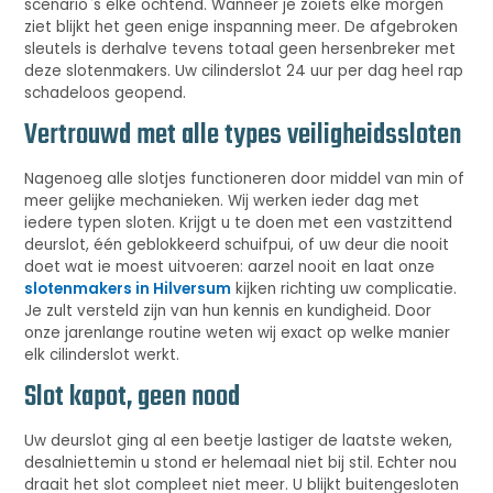
scenario`s elke ochtend. Wanneer je zoiets elke morgen
ziet blijkt het geen enige inspanning meer. De afgebroken
sleutels is derhalve tevens totaal geen hersenbreker met
deze slotenmakers. Uw cilinderslot 24 uur per dag heel rap
schadeloos geopend.
Vertrouwd met alle types veiligheidssloten
Nagenoeg alle slotjes functioneren door middel van min of
meer gelijke mechanieken. Wij werken ieder dag met
iedere typen sloten. Krijgt u te doen met een vastzittend
deurslot, één geblokkeerd schuifpui, of uw deur die nooit
doet wat ie moest uitvoeren: aarzel nooit en laat onze
slotenmakers in Hilversum
kijken richting uw complicatie.
Je zult versteld zijn van hun kennis en kundigheid. Door
onze jarenlange routine weten wij exact op welke manier
elk cilinderslot werkt.
Slot kapot, geen nood
Uw deurslot ging al een beetje lastiger de laatste weken,
desalniettemin u stond er helemaal niet bij stil. Echter nou
draait het slot compleet niet meer. U blijkt buitengesloten