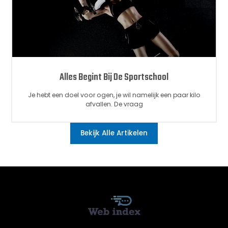
Alles Begint Bij De Sportschool
Je hebt een doel voor ogen, je wil namelijk een paar kilo
afvallen. De vraag
Bekijk Alle Artikelen