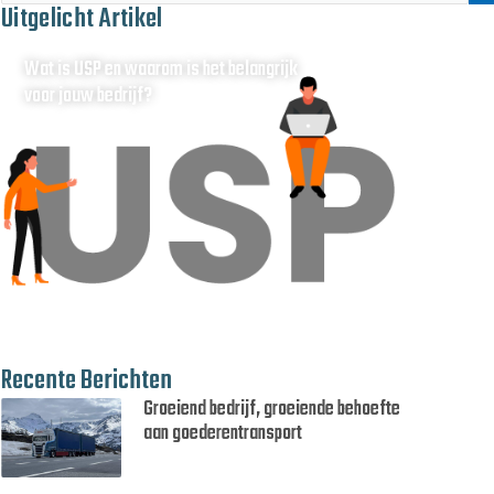
Uitgelicht Artikel
Wat is USP en waarom is het belangrijk
voor jouw bedrijf?
Recente Berichten
Groeiend bedrijf, groeiende behoefte
aan goederentransport