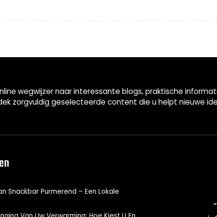
nline wegwijzer naar interessante blogs, praktische informa
ek zorgvuldig geselecteerde content die u helpt nieuwe id
len
n Snackbar Purmerend – Een Lokale
ging Van Uw Verwarming: Hoe Kiest U En