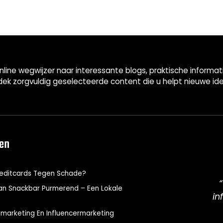
nline wegwijzer naar interessante blogs, praktische informa
ek zorgvuldig geselecteerde content die u helpt nieuwe id
len
editcards Tegen Schade?
n Snackbar Purmerend – Een Lokale
in
omarketing En Influencermarketing