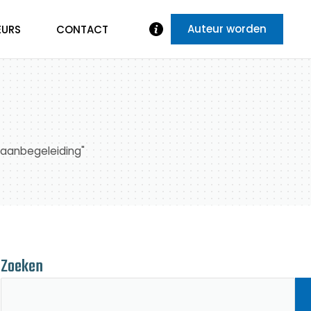
Auteur worden
EURS
CONTACT
pbaanbegeleiding"
Zoeken