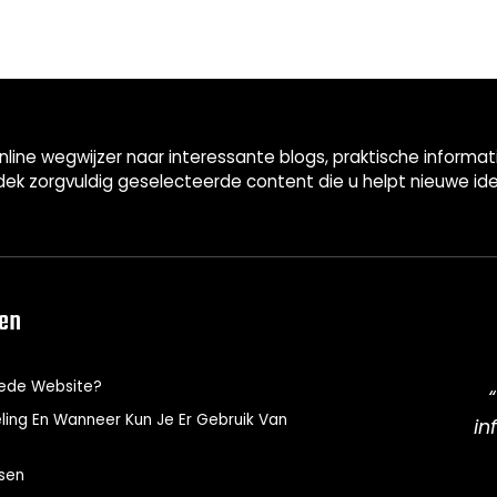
nline wegwijzer naar interessante blogs, praktische informa
ek zorgvuldig geselecteerde content die u helpt nieuwe id
len
oede Website?
ling En Wanneer Kun Je Er Gebruik Van
in
rsen